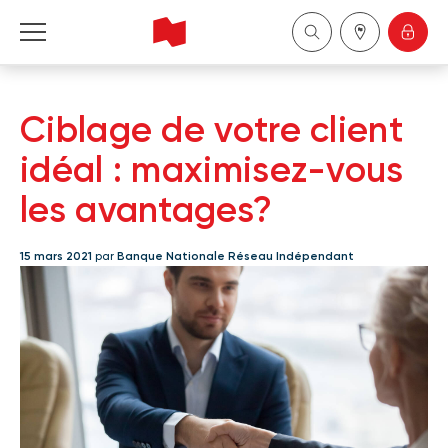
Banque Nationale Réseau Indépendant
Ciblage de votre client
English
idéal : maximisez-vous
les avantages?
15 mars 2021
par
Banque Nationale Réseau Indépendant