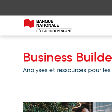
Aller au contenu de la page
Aller au menu principal
Me connecter à mon compte
Business Builde
Analyses et ressources pour les 